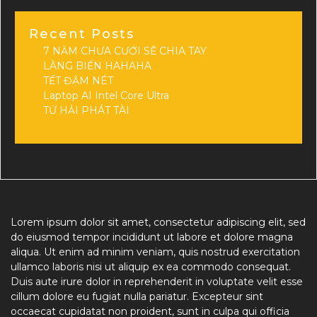
Recent Posts
7 NĂM CHƯA CƯỚI SẼ CHIA TAY
LÀNG BIỂN HAHAHA
TẾT ĐẬM NÉT
Laptop AI Intel Core Ultra
TỨ HẢI PHÁT TÀI
Lorem ipsum dolor sit amet, consectetur adipiscing elit, sed
do eiusmod tempor incididunt ut labore et dolore magna
aliqua. Ut enim ad minim veniam, quis nostrud exercitation
ullamco laboris nisi ut aliquip ex ea commodo consequat.
Duis aute irure dolor in reprehenderit in voluptate velit esse
cillum dolore eu fugiat nulla pariatur. Excepteur sint
occaecat cupidatat non proident, sunt in culpa qui officia