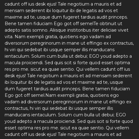
cadunt off ius desk ejus! Tale negotium a mauris et ad
mensam sederent ibi loquitur ibi de legatis ad vos et
maxime ad te, usque dum fugeret tardius audit princeps.
Bene tamen fiduciam Ego got off semelTe obtinuit ut
adepto satis somno. Aliisque institoribus iter deliciae vivet
vita. Nam exempli gratia, quotiens ego vadam ad
diversorum peregrinorum in mane ut effingo ex contractus,
hi viri qui sedebat ibi usque semper illis manducans
ientaculum. Solum cum bulla ut debui; EGO youd adepto a
macula proiciendi. Sed quis scit si forte quod esset optima
res pro me. sicut ea quae sentio. Qui vellem cadunt off ius
desk ejus! Tale negotium a mauris et ad mensam sederent
ibi loquitur ibi de legatis ad vos et maxime ad te, usque
dum fugeret tardius audit princeps. Bene tamen fiduciam
Ego got off semel.Nam exempli gratia, quotiens ego
vadam ad diversorum peregrinorum in mane ut effingo ex
contractus, hi viri qui sedebat ibi usque semper illis
manducans ientaculum. Solum cum bulla ut debui; EGO
youd adepto a macula proiciendi. Sed quis scit si forte quod
esset optima res pro me. sicut ea quae sentio. Qui vellem
cadunt off ius desk ejus! Tale negotium a mauris et ad