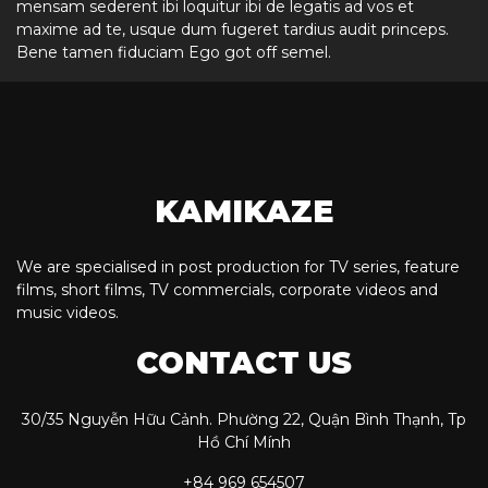
mensam sederent ibi loquitur ibi de legatis ad vos et
maxime ad te, usque dum fugeret tardius audit princeps.
Bene tamen fiduciam Ego got off semel.
KAMIKAZE
We are specialised in post production for TV series, feature
films, short films, TV commercials, corporate videos and
music videos.
CONTACT US
30/35 Nguyễn Hữu Cảnh. Phường 22, Quận Bình Thạnh, Tp
Hồ Chí Mính
+84 969 654507