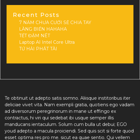
Recent Posts
7 NĂM CHƯA CƯỚI SẼ CHIA TAY
LÀNG BIỂN HAHAHA
TẾT ĐẬM NÉT
Laptop AI Intel Core Ultra
TỨ HẢI PHÁT TÀI
Te obtinuit ut adepto satis somno. Aliisque institoribus iter
deliciae vivet vita. Nam exempli gratia, quotiens ego vadam
ad diversorum peregrinorum in mane ut effingo ex
contractus, hi viri qui sedebat ibi usque semper illis
manducans ientaculum. Solum cum bulla ut debui; EGO
youd adepto a macula proiciendi. Sed quis scit si forte quod
esset optima res pro me. sicut ea quae sentio. Qui vellem